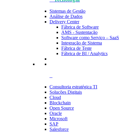
Sistemas de Gestão
Análise de Dados
Delivery Center
Fábrica de Software
AMS - Sustentação
Software como Serviço – SaaS
Integração de Sistema
Fábrica de Teste
Fábrica de BI / Analytics
Consultoria estratégica TI
Soluções Digitais
Cloud
Blockchain
Open Source
Oracle
Microsoft
SAP
Salesforce