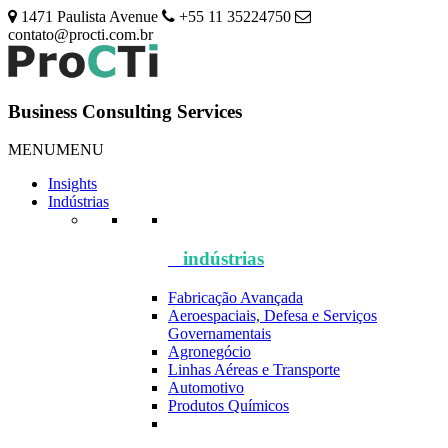
1471 Paulista Avenue
+55 11 35224750
contato@procti.com.br
Business Consulting Services
MENU
MENU
Insights
Indústrias
indústrias
Fabricação Avançada
Aeroespaciais, Defesa e Serviços
Governamentais
Agronegócio
Linhas Aéreas e Transporte
Automotivo
Produtos Químicos