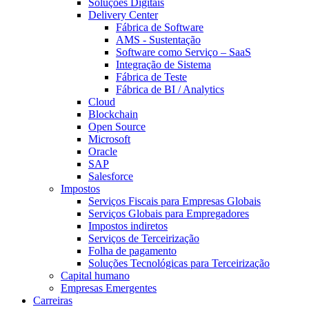
Soluções Digitais
Delivery Center
Fábrica de Software
AMS - Sustentação
Software como Serviço – SaaS
Integração de Sistema
Fábrica de Teste
Fábrica de BI / Analytics
Cloud
Blockchain
Open Source
Microsoft
Oracle
SAP
Salesforce
Impostos
Serviços Fiscais para Empresas Globais
Serviços Globais para Empregadores
Impostos indiretos
Serviços de Terceirização
Folha de pagamento
Soluções Tecnológicas para Terceirização
Capital humano
Empresas Emergentes
Carreiras