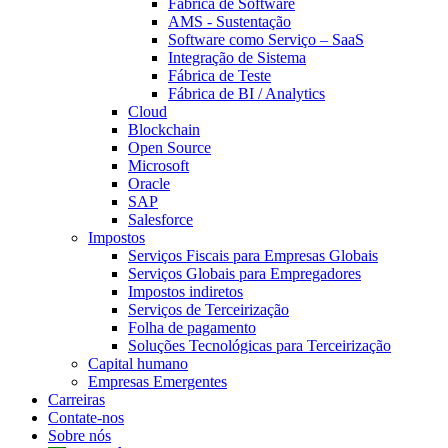
Fábrica de Software
AMS - Sustentação
Software como Serviço – SaaS
Integração de Sistema
Fábrica de Teste
Fábrica de BI / Analytics
Cloud
Blockchain
Open Source
Microsoft
Oracle
SAP
Salesforce
Impostos
Serviços Fiscais para Empresas Globais
Serviços Globais para Empregadores
Impostos indiretos
Serviços de Terceirização
Folha de pagamento
Soluções Tecnológicas para Terceirização
Capital humano
Empresas Emergentes
Carreiras
Contate-nos
Sobre nós